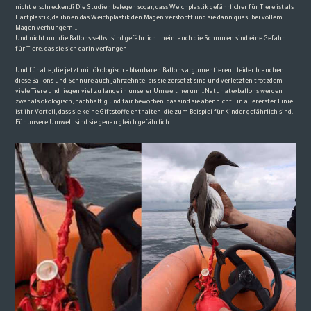
nicht erschreckend? Die Studien belegen sogar, dass Weichplastik gefährlicher für Tiere ist als
Hartplastik, da ihnen das Weichplastik den Magen verstopft und sie dann quasi bei vollem
Magen verhungern…
Und nicht nur die Ballons selbst sind gefährlich…nein, auch die Schnuren sind eine Gefahr
für Tiere, das sie sich darin verfangen.
Und für alle, die jetzt mit ökologisch abbaubaren Ballons argumentieren…leider brauchen
diese Ballons und Schnüre auch Jahrzehnte, bis sie zersetzt sind und verletzten trotzdem
viele Tiere und liegen viel zu lange in unserer Umwelt herum…Naturlatexballons werden
zwar als ökologisch, nachhaltig und fair beworben, das sind sie aber nicht…in allererster Linie
ist ihr Vorteil, dass sie keine Giftstoffe enthalten, die zum Beispiel für Kinder gefährlich sind.
Für unsere Umwelt sind sie genau gleich gefährlich.