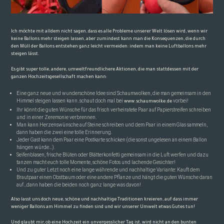
Ich möchte mit alldem nicht sagen, dass es alle Probleme unserer Welt lösen wird, wenn wir
keine Ballons mehr steigen lassen, aber zumindest kann man die Konsequenzen, die durch
den Müll der Ballons entstehen ganz leicht vermeiden: indem man keine Luftballons mehr
steigen lässt.
Es gibt super tolle, andere, umweltfreundlichere Aktionen, die man stattdessen mit der
ganzen Hochzeitsgesellschaft machen kann:
Eine ganz neue und wunderschöne Idee sind Schaumwolken, die man gemeinsam in den
Himmel steigen lassen kann..schaut doch mal bei
vorbei!
www.schaumwolke.de
Ihr könnt die guten Wünsche für das frisch verheiratete Paar auf Papierstreifen schreiben
und in einer Zeremonie verbrennen.
Man kann Herzenswünsche auf Steine schreiben und dem Paar in einem Glas sammeln,
dann haben die zwei eine tolle Erinnerung.
Jeder Gast kann dem Paar eine Postkarte schicken (die sonst ungelesen an einem Ballon
hängen würde…).
Seifenblasen, frische Blüten oder Blätterkonfetti gemeinsam in die Luft werfen und dazu
tanzen macht euch tolle Momente, schöne Fotos und lachende Gesichter!
Und zu guter Letzt noch eine lange währende und nachhaltige Variante: Kauft dem
Brautpaar einen Obstbaum oder eine andere Pflanze und hängt die guten Wünsche daran
auf…dann haben die beiden noch ganz lange was davon!
Also lasst uns doch neue, schöne und nachhaltige Traditionen kreieren, auf dass immer
weniger Ballons am Himmel zu finden sind und wir unserer Umwelt etwas Gutes tun!
Und glaubt mir, ob eine Hochzeit ein unvergesslicher Tag ist, wird nicht an den bunten