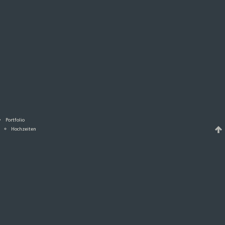
Portfolio
Hochzeiten
In Love Sessions
Family Sessions
Hochzeits-Video
Magazin
Alle Beiträge
Wedding
In Love
Family
4 Pfoten