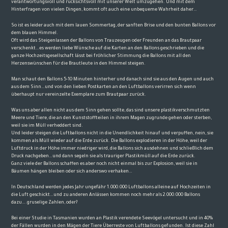
verantwortungsvoll und rücksichtsvoll mit unserer Welt umzugehen. Und mit dem
Hinterfragen von vielen Dingen, kommt oft auch eine unbequeme Wahrheit daher…
So ist es leider auch mit dem lauen Sommertag, der sanften Brise und den bunten Ballons vor
dem blauen Himmel.
Oft wird das Steigenlassen der Ballons von Trauzeugen oder Freunden an das Brautpaar
verschenkt…es werden liebe Wünsche auf die Karten an den Ballons geschrieben und die
ganze Hochzeitsgesellschaft lässt bei fröhlicher Stimmung die Ballons mit all den
Herzenswünschen für die Brautleute in den Himmel steigen.
Man schaut den Ballons 5-10 Minuten hinterher und danach sind sie aus den Augen und auch
aus dem Sinn…und von den lieben Postkarten an den Luftballons verirren sich wenn
überhaupt nur vereinzelte Exemplare zum Brautpaar zurück.
Was uns aber allen nicht aus dem Sinn gehen sollte, das sind unsere plastikverschmutzten
Meere und Tiere, die an den Kunststoffteilen in ihrem Magen zugrunde gehen oder sterben,
weil sie im Müll verheddert sind.
Und leider steigen die Luftballons nicht in die Unendlichkeit hinauf und verpuffen, nein, sie
kommen als Müll wieder auf die Erde zurück. Die Ballons explodieren in der Höhe, weil der
Luftdruck in der Höhe immer niedriger wird, die Ballons sich ausdehnen und schließlich dem
Druck nachgeben…und dann segeln sie als trauriger Plastikmüll auf die Erde zurück.
Ganz viele der Ballons schaffen es aber noch nicht einmal bis zur Explosion, weil sie in
Bäumen hängen bleiben oder sich anderswo verhaken…
In Deutschland werden jedes Jahr ungefähr 1.000.000 Luftballons alleine auf Hochzeiten in
die Luft geschickt…und zu anderen Anlässen kommen noch mehr als 2.000.000 Ballons
dazu….gruselige Zahlen, oder?
Bei einer Studie in Tasmanien wurden an Plastik verendete Seevögel untersucht und in 40%
der Fällen wurden in den Mägen der Tiere Überreste von Luftballons gefunden. Ist diese Zahl