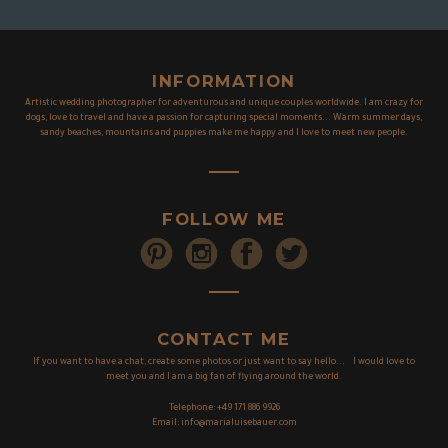
INFORMATION
Artistic wedding photographer for adventurous and unique couples worldwide. I am crazy for
dogs, love to travel and have a passion for capturing special moments... Warm summer days,
sandy beaches, mountains and puppies make me happy and I love to meet new people.
FOLLOW ME
CONTACT ME
If you want to have a chat, create some photos or just want to say hello... I would love to
meet you and I am a big fan of flying around the world.
Telephone:
+49 171 886 9926
Email:
info@marialuisebauer.com