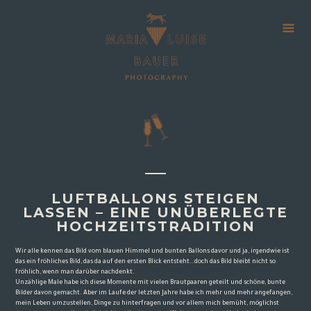
LUFTBALLONS STEIGEN
LASSEN – EINE UNÜBERLEGTE
HOCHZEITSTRADITION
Wir alle kennen das Bild vom blauen Himmel und bunten Ballons davor und ja, irgendwie ist
das ein fröhliches Bild, das da auf den ersten Blick entsteht…doch das Bild bleibt nicht so
fröhlich, wenn man darüber nachdenkt.
Unzählige Male habe ich diese Momente mit vielen Brautpaaren geteilt und schöne, bunte
Bilder davon gemacht. Aber im Laufe der letzten Jahre habe ich mehr und mehr angefangen,
mein Leben umzustellen, Dinge zu hinterfragen und vor allem mich bemüht, möglichst