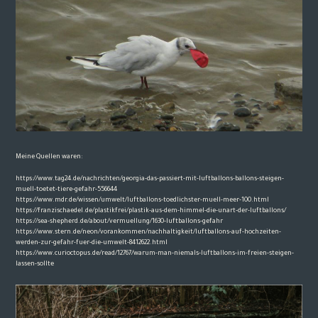
Meine Quellen waren:
https://www.tag24.de/nachrichten/georgia-das-passiert-mit-luftballons-ballons-steigen-
muell-toetet-tiere-gefahr-556644
https://www.mdr.de/wissen/umwelt/luftballons-toedlichster-muell-meer-100.html
https://franzischaedel.de/plastikfrei/plastik-aus-dem-himmel-die-unart-der-luftballons/
https://sea-shepherd.de/about/vermuellung/1630-luftballons-gefahr
https://www.stern.de/neon/vorankommen/nachhaltigkeit/luftballons-auf-hochzeiten-
werden-zur-gefahr-fuer-die-umwelt-8412622.html
https://www.curioctopus.de/read/12767/warum-man-niemals-luftballons-im-freien-steigen-
lassen-sollte