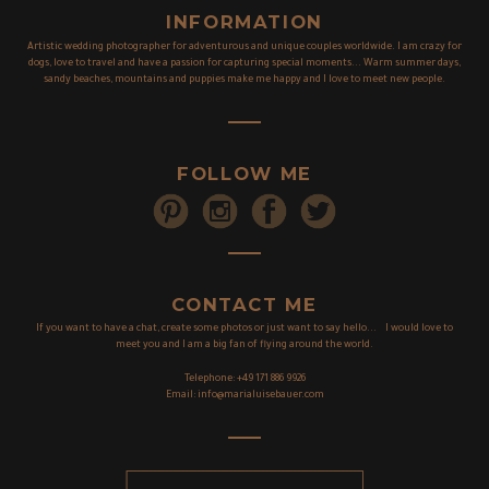
INFORMATION
Artistic wedding photographer for adventurous and unique couples worldwide. I am crazy for
dogs, love to travel and have a passion for capturing special moments... Warm summer days,
sandy beaches, mountains and puppies make me happy and I love to meet new people.
FOLLOW ME
CONTACT ME
If you want to have a chat, create some photos or just want to say hello... I would love to
meet you and I am a big fan of flying around the world.
Telephone:
+49 171 886 9926
Email:
info@marialuisebauer.com