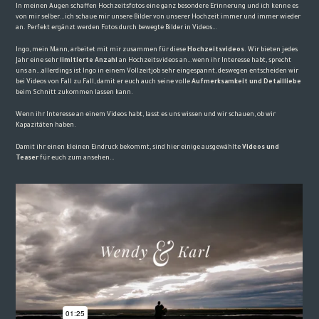
In meinen Augen schaffen Hochzeitsfotos eine ganz besondere Erinnerung und ich kenne es
von mir selber…ich schaue mir unsere Bilder von unserer Hochzeit immer und immer wieder
an. Perfekt ergänzt werden Fotos durch bewegte Bilder in Videos…
Ingo, mein Mann, arbeitet mit mir zusammen für diese
Hochzeitsvideos
. Wir bieten jedes
Jahr eine sehr
limitierte Anzahl
an Hochzeitsvideos an…wenn ihr Interesse habt, sprecht
uns an…allerdings ist Ingo in einem Vollzeitjob sehr eingespannt, deswegen entscheiden wir
bei Videos von Fall zu Fall, damit er euch auch seine volle
Aufmerksamkeit und Detailliebe
beim Schnitt zukommen lassen kann.
Wenn ihr Interesse an einem Videos habt,
lasst es uns wissen
und wir schauen, ob wir
Kapazitäten haben.
Damit ihr einen kleinen Eindruck bekommt, sind hier einige ausgewählte
Videos und
Teaser
für euch zum ansehen…