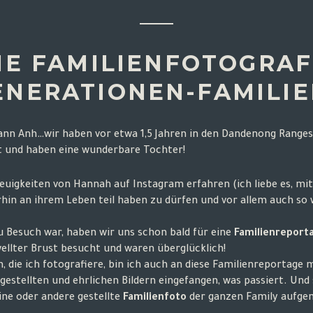
HE FAMILIENFOTOGRAFI
ENERATIONEN-FAMILI
mann Anh…wir haben vor etwa 1,5 Jahren in den
Dandenong Ranges 
tet und haben eine wunderbare Tochter!
 Neuigkeiten von Hannah auf
Instagram
erfahren (ich liebe es, mi
hin an ihrem Leben teil haben zu dürfen und vor allem auch so 
zu Besuch war, haben wir uns schon bald für eine
Familienreporta
wellter Brust besucht und waren überglücklich!
 die ich fotografiere, bin ich auch an diese Familienreportage m
stellten und ehrlichen Bildern eingefangen, was passiert. Und
ine oder andere gestellte
Familienfoto
der ganzen Family aufge