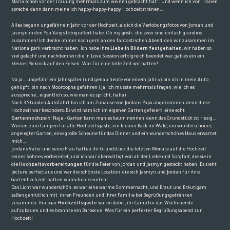
Maria schon vor der Trauung mehrmals zum weinen gebracht hat”. Und wenn ich von Tränen
spreche, dann dann meine ich happy-happy-happy Hochzeitstränen…
Alles begann ungefähr ein Jahr vor der Hochzeit, als ich die
Verlobungsfotos
von Jordan und
Jasmyn in den You Yangs fotografiert habe. Oh my gosh…die zwei sind einfach grandios
zusammen! Ich denke immer noch gern an den fantastischen Abend, den wir zusammen im
Nationalpark verbracht haben. Ich habe ihre
Liebe in Bildern festgehalten
, wir haben so
viel gelacht und nachdem wir die In Love Session erfolgreich beendet war, gab es ein ein
kleines Picknick auf den Felsen. Was für eine tolle Zeit wir hatten!
Na ja… ungefähr ein Jahr später (und genau heute vor einem Jahr =) bin ich in mein Auto
gehüpft, bin nach Mooroopna gefahren (ja, ich musste mehrmals fragen, wie ich es
ausspreche…eigentlich so, wie man es spricht, haha).
Nach 3 Stunden Autofahrt bin ich am Zuhause von Jordans Papa angekommen, denn diese
Hochzeit war besonders: Es wird nämlich im eigenen Garten gefeiert, eine echt
Gartenhochzeit
! Naja – Garten kann man es kaum nennen, denn das Grundstück ist riesig…
Wiesen zum Campen für alle Hochzeitsgäste, ein kleiner Back im Wald, ein wunderschöner,
angelegter Garten, eine große Scheune für das Dinner und ein wunderschönes Haus erwartet
mich…
Jordans Vater und seine Frau hatten ihr Grundstück die letzten Monate auf die Hochzeit
seines Sohnes vorbereitet, und ich war überwältigt von all der Liebe und Sorgfalt, die sie in
die
Hochzeitsvorbereitungen
für die Feier von Jordan und Jasmyn gesteckt haben. Es sieht
picture perfect aus und war die schönste Location, die sich Jasmyn und Jordan für ihre
Gartenhochzeit hätten wünschen konnten!
Das Licht war wunderschön, es war eine warme Sommernacht, und Braut und Bräutigam
saßen gemütlich mit
ihren Freunden und ihrer Familie bei Begrüßungsgetränken
zusammen. Ein paar
Hochzeitsgäste
waren dabei, ihr Camp für das Wochenende
aufzubauen und es brannte ein Barbecue. Was für ein perfekter Begrüßungsabend zur
Hochzeit!