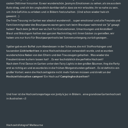
coolen Oldtimer hinunter. Es war wunderschön, Jasmyns Emotionen zu sehen, als sie aus dem
Auto stieg, und ich bin unglaublich dankbar dafür, dass sie mir erlaubte, ihr so ​​nahe zu sein,
um ihre Gefühle zu erleben und in Bildern festzuhalten. (Und schon wieder hab ich
geweint…)
Die freie Trauung im Garten war absolut wundervoll… super emotional und alle Freunde und
Familienmitglieder des Brautpaares waren ganz nah beim Brautpaar während sie “Ja” gesagt
haben!
Nach dem Ja-Wort war es Zeit für Gratulationen, Umarmungen und Anstoßen!
Braut und Bräutigam hatten den ganzen Nachmittag mit ihren Gästen zu genießen, wir
haben uns nur kurz für Brautpaarportraits bei Sonnenuntergang zurück gezogen…
Später gab es ein Buffet zum Abendessen in der Scheune, die mit Stoffvorhängen und
tausenden
Lichterketten
in eine Hochzeitslocation verwandelt wurde, und es wurden
wunderschöne Reden von den Eltern und den Trauzeugen gehalten…Was wieder die
Freudentränen kullern lassen hat! …Es war buchstäblich die perfekte Hochzeit!
Nach dem First Dance im Garten unter den Fairy Lights in den großen Bäumen, fing die Party
erst so richtig an und es wurde bis in die frühen Morgenstunden gefeiert…Es ist definitiv ein
großer Vorteil, wenn die Hochzeitsgäste nicht mehr fahren müssen und direkt an der
Hochzeitslocation campen
! Ein Hoch auf
Campinghochzeiten
!!
Und hier ist die Hochzeitsreportage von Jordy & Jaz in Bildern…eine grandiose Gartenhochzeit
in Australien <3
Hochzeitsfotograf Melbourne