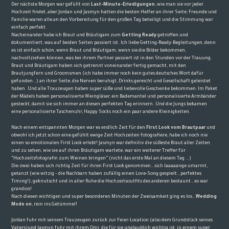
Der nächste Morgen war gefüllt von
Last-Minute-Erledigungen
, wie man sie vor jeder
Hochzeit findet, aber Jordan und Jasmyn hatten die besten Helfer an ihrer Seite: Freunde und
Familie waren alle an den Vorbereitung für den großen Tag beteiligt und die Stimmung war
einfach perfekt.
Nacheinander habe ich Braut und Bräutigam zum
Getting Ready
getroffen und
dokumentiert, was auf beiden Seiten passiert ist. Ich liebe Getting-Ready-Begleitungen, denn
es ist einfach schön, wenn Braut und Bräutigam, wenn sie die Bilder bekommen,
nachvollziehen können, was bei ihrem Partner passiert ist in den Stunden vor der Trauung.
Braut und Bräutigam haben sich getrennt voneinander fertig gemacht, mit den
Brautjungfern und Groomsmen (ich habe immer noch kein gutes deutsches Wort dafür
gefunden…) an ihrer Seite, die Nerven beruhigt, Drinks gereicht und Gesellschaft geleistet
haben. Und alle Trauzeugen haben super süße und liebevolle Geschenke bekommen: Im Paket
der Mädels haben personalisierte Weingläser, ein Bademantel und personalisierte Armbänder
gesteckt, damit sie sich immer an diesen perfekten Tag erinnern. Und die Jungs bekamen
eine personalisierte Taschenuhr, Happy Socks noch ein paar andere Kleinigkeiten.
Nach einem entspannten Morgen war es endlich Zeit für den
First Look vom Brautpaar
und
obwohl ich jetzt schon eine gefühlt ewige Zeit Hochzeiten fotografiere, habe ich noch nie
einen so emotionalen First Look erlebt! Jasmyn war definitiv die süßeste Braut aller Zeiten
und zu sehen, wie sie auf ihren Bräutigam wartete, war ein weiterer Treffer für
“Hochzeitsfotografin zum Weinen bringen“ (nicht das erste Mal an diesem Tag …)
Die zwei haben sich richtig Zeit für ihren First Look genommen…sich laaaaange umarmt,
getanzt (wie witzig – die Nachbarn haben zufällig einen Love-Song gespielt…perfektes
Timing!), geknutscht und in aller Ruhe die Hochzeitsoutfits des anderen bestaunt…es war
grandios!
Nach diesen wichtigen und super besonderen Minuten der Zweisamkeit ging es los…
Wedding
Mode on
, rein ins Getümmel!
Jordan fuhr mit seinem Trauzeugen zurück zur Feier-Location (also dem Grundstück seines
Vaters)und Jasmyn fuhr mit ihrem Omi, die für sie unglaublich wichtig ist, in einem super