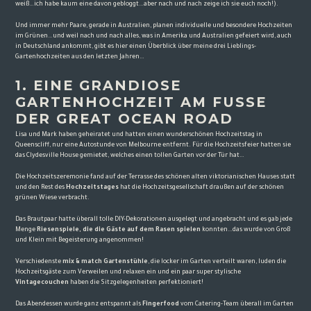
weiß…ich habe kaum eine davon gebloggt…aber nach und nach zeige ich sie euch noch!).
Und immer mehr Paare, gerade in Australien, planen individuelle und besondere Hochzeiten
im Grünen…und weil nach und nach alles, was in Amerika und Australien gefeiert wird, auch
in Deutschland ankommt, gibt es hier einen Überblick über meine drei Lieblings-
Gartenhochzeiten aus den letzten Jahren…
1. EINE GRANDIOSE
GARTENHOCHZEIT AM FUSSE D
ER GREAT OCEAN ROAD
Lisa und Mark haben geheiratet und hatten einen
wunderschönen Hochzeitstag in
Queenscliff
, nur eine Autostunde von Melbourne entfernt. Für die Hochzeitsfeier hatten sie
das Clydesville House gemietet, welches einen tollen Garten vor der Tür hat…
Die Hochzeitszeremonie fand auf der Terrasse des schönen alten viktorianischen Hauses statt
und den Rest des
Hochzeitstages
hat die Hochzeitsgesellschaft draußen auf der schönen
grünen Wiese verbracht.
Das Brautpaar hatte überall tolle DIY-Dekorationen ausgelegt und angebracht und es gab jede
Menge
Riesenspiele, die die Gäste auf dem Rasen spielen
konnten…das wurde von Groß
und Klein mit Begeisterung angenommen!
Verschiedenste
mix & match Gartenstühle
, die locker im Garten verteilt waren, luden die
Hochzeitsgäste zum Verweilen und relaxen ein und ein paar super stylische
Vintagecouchen
haben die Sitzgelegenheiten perfektioniert!
Das Abendessen wurde ganz entspannt als
Fingerfood
vom Catering-Team überall im Garten