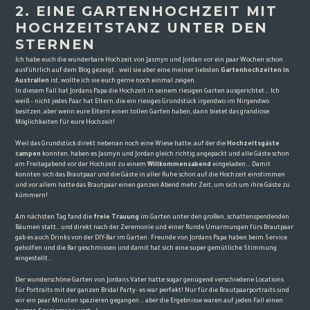
2. EINE GARTENHOCHZEIT MIT
HOCHZEITSTANZ UNTER DEN
STERNEN
Ich habe euch die wunderbare
Hochzeit von Jasmyn und Jordan
vor ein paar Wochen schon
ausführlich auf dem Blog gezeigt…weil sie aber eine meiner liebsten
Gartenhochzeiten in
Australien
ist, wollte ich sie euch gerne noch einmal zeigen.
In diesem Fall hat Jordans Papa die Hochzeit in seinem riesigen Garten ausgerichtet… Ich
weiß – nicht jedes Paar hat Eltern, die ein riesiges Grundstück irgendwo im Nirgendwo
besitzen, aber wenn eure Eltern einen tollen Garten haben, dann bietet das grandiose
Möglichkeiten für eure Hochzeit!
Weil das Grundstück direkt nebenan noch eine Wiese hatte, auf der die
Hochzeitsgäste
campen
konnten, haben es Jasmyn und Jordan gleich richtig angepackt und alle Gäste schon
am Freitagabend vor der Hochzeit zu einem
Willkommensabend
eingeladen… Damit
konnten sich das Brautpaar und die Gäste in aller Ruhe schon auf die Hochzeit einstimmen
und vor allem hatte das Brautpaar einen ganzen Abend mehr Zeit, um sich um ihre Gäste zu
kümmern!
Am nächsten Tag fand die
f
reie Trauung
im Garten unter den großen, schattenspendenden
Bäumen statt…und direkt nach der Zeremonie und einer Runde Umarmungen fürs Brautpaar
gab es auch Drinks von der DIY-Bar im Garten. Freunde von Jordans Papa haben beim Service
geholfen und die Bar geschmissen und damit hat sich eine super gemütliche Stimmung
eingestellt…
Der wunderschöne Garten von Jordans Vater hatte sogar genügend verschiedene Locations
für Portraits mit der ganzen Bridal Party- es war perfekt! Nur für die Brautpaarportraits sind
wir ein paar Minuten spazieren gegangen… aber die Ergebnisse waren auf jeden Fall einen