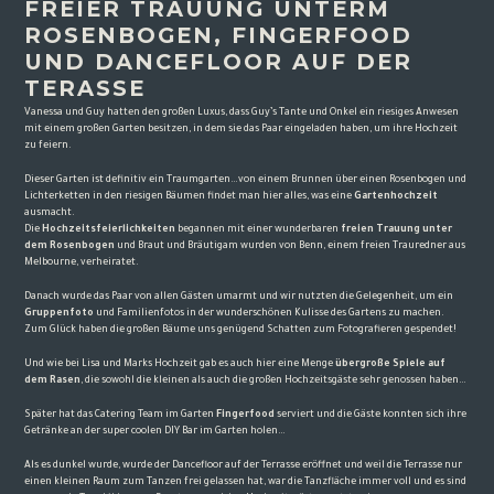
FREIER TRAUUNG UNTERM
ROSENBOGEN, FINGERFOOD
UND DANCEFLOOR AUF DER
TERASSE
Vanessa und Guy hatten den großen Luxus, dass Guy’s Tante und Onkel ein riesiges Anwesen
mit einem großen Garten besitzen, in dem sie das Paar eingeladen haben, um ihre Hochzeit
zu feiern.
Dieser Garten ist definitiv ein Traumgarten…von einem Brunnen über einen Rosenbogen und
Lichterketten in den riesigen Bäumen findet man hier alles, was eine
Gartenhochzeit
ausmacht.
Die
Hochzeitsfeierlichkeiten
begannen mit einer wunderbaren
freien Trauung unter
dem Rosenbogen
und Braut und Bräutigam wurden von Benn, einem freien Trauredner aus
Melbourne, verheiratet.
Danach wurde das Paar von allen Gästen umarmt und wir nutzten die Gelegenheit, um ein
Gruppenfoto
und Familienfotos in der wunderschönen Kulisse des Gartens zu machen.
Zum Glück haben die großen Bäume uns genügend Schatten zum Fotografieren gespendet!
Und wie bei Lisa und Marks Hochzeit gab es auch hier eine Menge
übergroße Spiele auf
dem Rasen
, die sowohl die kleinen als auch die großen Hochzeitsgäste sehr genossen haben…
Später hat das Catering Team im Garten
Fingerfood
serviert und die Gäste konnten sich ihre
Getränke an der super coolen DIY Bar im Garten holen…
Als es dunkel wurde, wurde der Dancefloor auf der Terrasse eröffnet und weil die Terrasse nur
einen kleinen Raum zum Tanzen frei gelassen hat, war die Tanzfläche immer voll und es sind