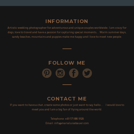
INFORMATION
Artistic wedding photographer for adventurous and unique couples worldwide. I am crazy for
dogs, love to travel and have a passion for capturing special moments... Warm summer days,
sandy beaches, mountains and puppies make me happy and I love to meet new people.
FOLLOW ME
CONTACT ME
If you want to have a chat, create some photos or just want to say hello... I would love to
meet you and I am a big fan of flying around the world.
Telephone:
+49 171 886 9926
Email:
info@marialuisebauer.com