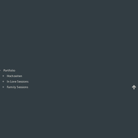
Portfolio
Hochzeiten
In Love Sessions
Family Sessions
Hochzeits-Video
Magazin
Alle Beiträge
Wedding
In Love
Family
4 Pfoten
Privat