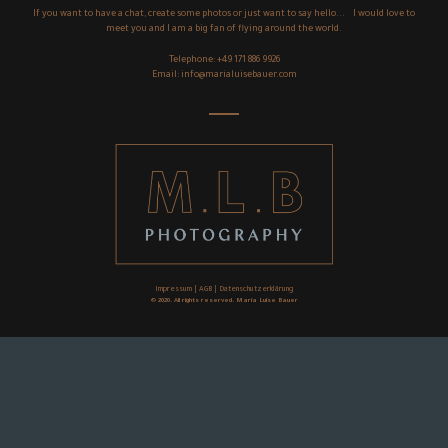
If you want to have a chat, create some photos or just want to say hello... I would love to
meet you and I am a big fan of flying around the world.
Telephone:
+49 171 886 9926
Email:
info@marialuisebauer.com
Impressum
|
AGB
|
Datenschutzerklärung
© 2020. All rights reserved. Maria Luise Bauer