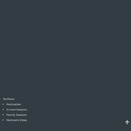
Portfolio
Hochzeiten
In Love Sessions
Family Sessions
Hochzeits-Video
Magazin