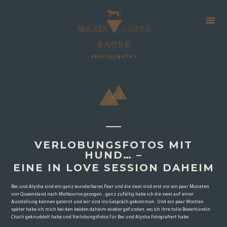
VERLOBUNGSFOTOS MIT
HUND… –
EINE IN LOVE SESSION DAHEIM
Bec und Alysha sind ein ganz wunderbares Paar und die zwei sind erst vor ein paar Monaten
von Queensland nach Melbourne gezogen…ganz zufällig habe ich die zwei auf einer
Ausstellung kennen gelernt und wir sind ins Gespräch gekommen. Und ein paar Wochen
später habe ich mich bei den beiden daheim wieder gefunden, wo ich ihre tolle Boxerhündin
Charli geknuddelt habe und Verlobungsfotos für Bec und Alysha fotografiert habe.