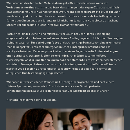
Wir haben uns bei den beiden Mädels daheim getroffen und ich liebe es, wenn wir
Verlobungsshootings
so intim und besonders anfangen…das eigene Zuhause ist einfach
etwas besonderes und ein wunderschöner Ort für ganz besondere
Paarfotos
! Und für Charli
war das auch praktisch, so konnte sie sich nämlich an das schwarze klickende Ding namens
Kamera gewöhnen und auch daran, dass ich nicht nur da war, um Hundefotos zu machen,
sondern vor allem, um die Liebe ihrer zwei Mamas festzuhalten =)
Nach einer Runde kuscheln und relaxen auf der Couch hat Charli ihren Spaziergang
eingefordert und wir haben uns auf einen kleinen Ausflug begeben… Ich bin der überzeugten
Meinung, dass man für
Verlobungsfotos
und auch sonstige Portraits von einem verliebten
Paar keine spektakulären oder außergewöhnlichen Hintergründe braucht, denn das
wichtigste bei einem Verlobungsshoot ist es in meinen Augen, dass die
Bilder einfangen
und festhalten, was zwei Liebende verbindet
. Ich möchte, dass meine Fotos
widerspiegeln, was für
Emotionen und besondere Momente
sich zwischen zwei Menschen
abspielen… Deswegen haben wir uns also nicht ins Auto gesetzt um die Outdoor-Fotos in
dieser
In Love Session
zu fotografieren, sondern wir sind auf einen ganz normalen
alltäglichen Hundespaziergang aufgebrochen…
Wir haben mit verschiedenen Wänden und Hintergründen gearbeitet und nach einem
kleinen Spaziergang waren wir in Charlis Hundepark – was für ein perfekter
Sonntagnachmittag, was für ein grandioses Paar und wie süß ist eigentlich Charli?!
Hier seht ihr mehr von den drei Mädels…