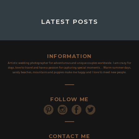
LATEST POSTS
INFORMATION
Artistic wedding photographer for adventurous and unique couples worldwide. I am crazy for
dogs, love to travel and have a passion for capturing special moments... Warm summer days,
sandy beaches, mountains and puppies make me happy and I love to meet new people.
FOLLOW ME
CONTACT ME