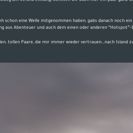
ußweg am Strand entlang, konnten wir auch hier ein paar ganz
eh schon eine Welle mitgenommen haben, gabs danach noch ein o
ung aus Abenteuer und auch dem einen oder anderen “Hotspot”-B
len, tollen Paare, die mir immer wieder vertrauen…nach Island zu