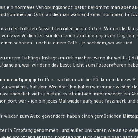
r als ein normales Verlobungsshoot, dafür bekommt man aber auc
nd kommen an Orte, an die man während einer normalen In Love 
ern zu den tollsten Aussichten oder neuen Orten. Wir entdeck
e von zwei Verliebten, sondern auch von einem ganzen Tag, den 
einen schönen Lunch in einem Café – je nachdem, wo wir sind.
zu eurem Lieblings Instagram-Ort machen, wenn ihr wollt =) daf
gang an, weil wir dann das beste Licht zum Fotografieren habe
onnenaufgang
getroffen…nachdem wir bei Bäcker ein kurzes F
 zu wandern. Auf dem Weg dort hin haben wir immer wieder kle
asi unendlich viel zu bieten, es ist einfach immer wieder ein A
hon dort war – ich bin jedes Mal wieder aufs neue fasziniert und 
ir wieder zum Auto gewandert, haben einen gemütlichen Mittags
er in Empfang genommen…und außer uns waren wie an so vielen