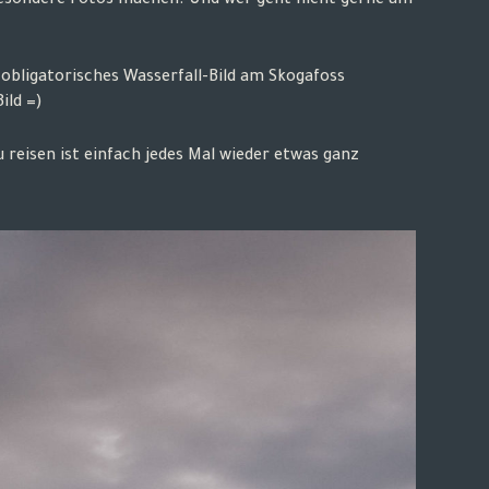
 besondere Fotos machen. Und wer geht nicht gerne am
bligatorisches Wasserfall-Bild am Skogafoss
ild =)
 reisen ist einfach jedes Mal wieder etwas ganz