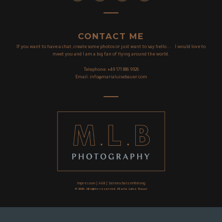
CONTACT ME
If you want to have a chat, create some photos or just want to say hello... I would love to
meet you and I am a big fan of flying around the world.
Telephone:
+49 171 886 9926
Email:
info@marialuisebauer.com
Impressum
|
AGB
|
Datenschutzerklärung
© 2020. All rights reserved. Maria Luise Bauer