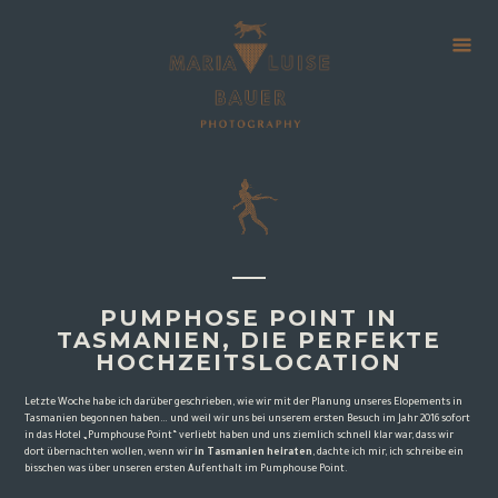
PUMPHOSE POINT IN
TASMANIEN, DIE PERFEKTE
HOCHZEITSLOCATION
Letzte Woche habe ich darüber geschrieben, wie wir mit der
Planung unseres Elopements in
Tasmanien
begonnen haben… und weil wir uns bei unserem ersten Besuch im Jahr 2016 sofort
in das Hotel „
Pumphouse Point
“ verliebt haben und uns ziemlich schnell klar war, dass wir
dort übernachten wollen, wenn wir
in Tasmanien heiraten
, dachte ich mir, ich schreibe ein
bisschen was über unseren ersten Aufenthalt im Pumphouse Point.