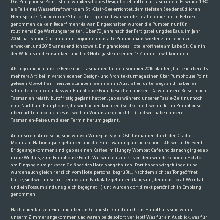
Das Pumphouse Point ist ein wunderschönes Designhotel mitten in Tasmanien. Es wurde 1930
als Teil eines Wasserkraftwerks am St.-Clair-See errichtet, dem tiefsten See der südlichen
Hemisphäre. Nachdem die Station fertig gebaut war, wurde sie allerdings nie in Betrieb
genommen, da kein Bedarf mehr da war. Eingeschalten wurden die Pumpen nur für
routinemäßige Wartungsarbeiten. Über 70 Jahre nach der Fertigstellung des Baus, im Jahr
2004, hat
Simon Currant
damit begonnen, das alte Pumpenhaus wieder zum Leben zu
erwecken, und 2015 war es endlich soweit: Ein grandioses Hotel eröffnete am Lake St. Clair in
der Wildnis und Einsamkeit und hieß Hotelgäste in seinen 18 Zimmern willkommen…
Als Ingo und ich unsere Reise nach Tasmanien für den Sommer 2016 planten, hatte ich bereits
mehrere Artikel in verschiedenen Design- und Architekturmagazinen über Pumphouse Point
gelesen. Obwohl wir meistens campen, wenn wir in Australien unterwegs sind, haben wir
schnell entschieden, dass wir Pumphouse Point besuchen müssen. Da wir unsere Reisen nach
Tasmanien relativ kurzfristig geplant hatten, gab es während unserer Tassie-Zeit nur noch
eine Nacht am Pumphouse, die wir buchen konnten (seid schnell, wenn ihr im Pumphouse
übernachten möchten, es ist weit im Voraus ausgebucht …) und wir haben unsere
Tasmanien-Reise um diesen Termin herum geplant.
An unserem Anreisetag sind wir von Wineglas Bay in Ost-Tasmanien durch den Cradle-
Mountain Nationalpark gefahren und die Fahrt war unglaublich schön… Als wir in Derwent
Bridge angekommen sind, gab es einen Kaffee im Hungry Wombat Café und danach ging es ab
in die Wildnis, zum Pumphouse Point. Wir wurden zuerst von dem wunderschönen Holztor
am Eingang zum privaten Gelände des Hotels angehalten. Dort haben wir geklingelt und
wurden auch gleich herzlich vom Hotelpersonal begrüßt… Nachdem sich das Tor geöffnet
hatte, sind wir im Schritttempo zum Parkplatz gefahren (langsam, denn das Local-Wombat
und ein Possum sind uns gleich begegnet…) und wurden dort direkt persönlich in Empfang
genommen.
Nach einer kurzen Führung über das Grundstück und durch das Haupthaus sind wir in
unserm Zimmer angekommen und waren beide sofort verliebt! Was für ein Ausblick, was für