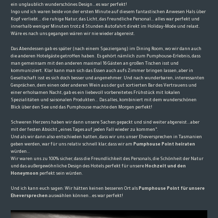
ein unglaublich wunderschönes Design…es war perfekt!
Ingo und ich waren beide von der ersten Minute auf diesem fantastischen Anwesen Hals über
Kopf verliebt… die ruhige Natur, das Licht, das freundliche Personal… alles war perfekt und
innerhalb weniger Minuten trotz 4 Stunden Autofahrt direkt im Holiday-Mode und relaxt.
Wäre es nach uns gegangen wären wir nie wieder abgereist.
Das Abendessen gab es später (nach einem Spaziergang) im Dining Room, wo wir dann auch
die anderen Hotelgäste getroffen haben. Es gehört nämlich zum Pumphouse-Erlebnis, dass
man gemeinsam mit den anderen maximal 16 Gästen an großen Tischen isst und
kommuniziert. Klar kann man sich das Essen auch aufs Zimmer bringen lassen, aber in
Gesellschaft isst es sich doch besser und angenehmer. Und nach wunderbaren, interessanten
Gesprächen, dem einen oder anderen Wein aus der gut sortierten Bar des Vertrauens und
einer erholsamen Nacht, gab es ein liebevoll vorbereitetes Frühstück mit lokalen
Spezialitäten und saisonalen Produkten… Das alles, kombiniert mit dem wunderschönen
Blick über den See und das Pumphouse machte den Morgen perfekt!
Schweren Herzens haben wir dann unsere Sachen gepackt und sind weiter abgereist…aber
mit der festen Absicht „eines Tages auf jeden Fall wieder zu kommen“.
Und als wir dann also entschieden hatten, dass wir uns unser Eheversprechen in Tasmanien
geben werden, war für uns relativ schnell klar, dass wir am
Pumphouse Point heiraten
würden…
Wir waren uns zu 100% sicher, dass die Freundlichkeit des Personals, die Schönheit der Natur
und das außergewöhnliche Design des Hotels perfekt für unsere
Hochzeit und den
Honeymoon
perfekt sein würden.
Und ich kann euch sagen: Wir hätten keinen besseren Ort als
Pumphouse Point für unsere
Eheversprechen
auswählen können…es war perfekt!