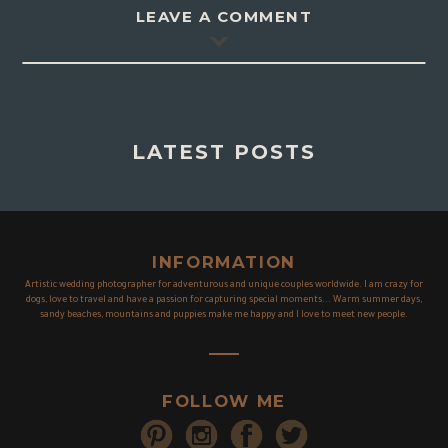
LEAVE A COMMENT
LATEST POSTS
INFORMATION
Artistic wedding photographer for adventurous and unique couples worldwide. I am crazy for
dogs, love to travel and have a passion for capturing special moments... Warm summer days,
sandy beaches, mountains and puppies make me happy and I love to meet new people.
FOLLOW ME