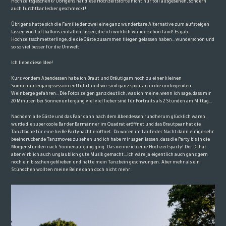
Hochzeitsgeschenk? Übrigens hat diese Hochzeitstorte nicht nur toll ausgesehen, sondern
auch furchtbar lecker geschmeckt!
Übrigens hatte sich die Familie der zwei eine ganz wunderbare Alternative zum aufsteigen
lassen von Luftballons einfallen lassen, die ich wirklich wunderschön fand! Es gab
Hochzeitsschmetterlinge, die die Gäste zusammen fliegen gelassen haben…wunderschön und
so so viel besser für die Umwelt.
Ich liebe diese Idee!
Kurz vor dem Abendessen habe ich Braut und Bräutigam noch zu einer kleinen
Sonnenuntergangssession entführt und wir sind ganz spontan in die umliegenden
Weinberge gefahren…Die Fotos zeigen ganz deutlich, was ich meine, wenn ich sage, dass mir
20 Minuten bei Sonnenuntergang viel viel lieber sind für Portraits als 2 Stunden am Mittag…
Nachdem alle Gäste und das Paar dann nach dem Abendessen rundherum glücklich waren,
wurde die super coole Bar der Barmänner im Quadrat eröffnet und das Brautpaar hat die
Tanzfläche für eine heiße Partynacht eröffnet. Da waren im Laufe der Nacht dann einige sehr
beeindruckende Tanzmoves zu sehen und ich habe mir sagen lassen, dass die Party bis in die
Morgenstunden nach Sonnenaufgang ging. Das nenne ich eine Hochzeitsparty! Der DJ hat
aber wirklich auch unglaublich gute Musik gemacht…ich wäre ja eigentlich auch ganz gern
noch ein bisschen geblieben und hätte mein Tanzbein geschwungen. Aber mehr als ein
Stündchen wollten meine Beine dann doch nicht mehr…