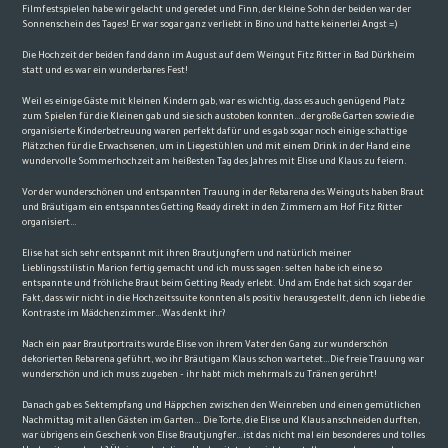
Filmfestspielen habe wir gelacht und geredet und Finn, der kleine Sohn der beiden war der
Sonnenschein des Tages! Er war sogar ganz verliebt in Bino und hatte keinerlei Angst =)
Die Hochzeit der beiden fand dann im August auf dem Weingut Fitz Ritter in Bad Dürkheim
statt und es war ein wunderbares Fest!
Weil es einige Gäste mit kleinen Kindern gab, war es wichtig, dass es auch genügend Platz
zum Spielen für die Kleinen gab und sie sich austoben konnten…der große Garten sowie die
organisierte Kinderbetreuung waren perfekt dafür und es gab sogar noch einige schattige
Plätzchen für die Erwachsenen, um in Liegestühlen und mit einem Drink in der Hand eine
wundervolle Sommerhochzeit am heißesten Tag des Jahres mit Elise und Klaus zu feiern.
Vor der wunderschönen und entspannten Trauung in der Rebarena des Weinguts haben Braut
und Bräutigam ein entspanntes Getting Ready direkt in den Zimmern am Hof Fitz Ritter
organisiert…
Elise hat sich sehr entspannt mit ihren Brautjungfern und natürlich meiner
Lieblingsstilistin Marion fertig gemacht und ich muss sagen: selten habe ich eine so
entspannte und fröhliche Braut beim Getting Ready erlebt. Und am Ende hat sich sogar der
Fakt, dass wir nicht in die Hochzeitssuite konnten als positiv herausgestellt, denn ich liebe die
Kontraste im Mädchenzimmer…Was denkt ihr?
Nach ein paar Brautportraits wurde Elise von ihrem Vater den Gang zur wunderschön
dekorierten Rebarena geführt, wo ihr Bräutigam Klaus schon wartetet…Die freie Trauung war
wunderschön und ich muss zugeben – ihr habt mich mehrmals zu Tränen gerührt!
Danach gab es Sektempfang und Häppchen zwischen den Weinreben und einen gemütlichen
Nachmittag mit allen Gästen im Garten… Die Torte, die Elise und Klaus anschneiden durften,
war übrigens ein Geschenk von Elise Brautjungfer…ist das nicht mal ein besonderes und tolles